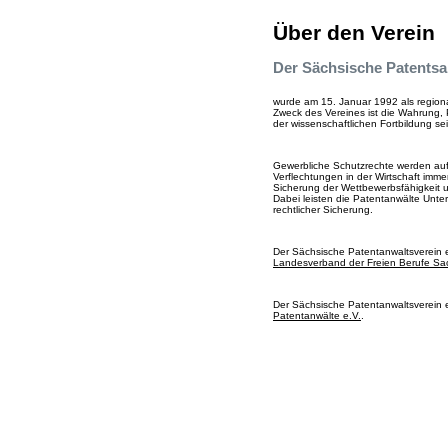
Über den Verein
Der Sächsische Patentsa
wurde am 15. Januar 1992 als regiona
Zweck des Vereines ist die Wahrung, 
der wissenschaftlichen Fortbildung sei
Gewerbliche Schutzrechte werden auf
Verflechtungen in der Wirtschaft imme
Sicherung der Wettbewerbsfähigkeit u
Dabei leisten die Patentanwälte Unte
rechtlicher Sicherung.
Der Sächsische Patentanwaltsverein e.V
Landesverband der Freien Berufe Sa
Der Sächsische Patentanwaltsverein 
Patentanwälte e.V.
.