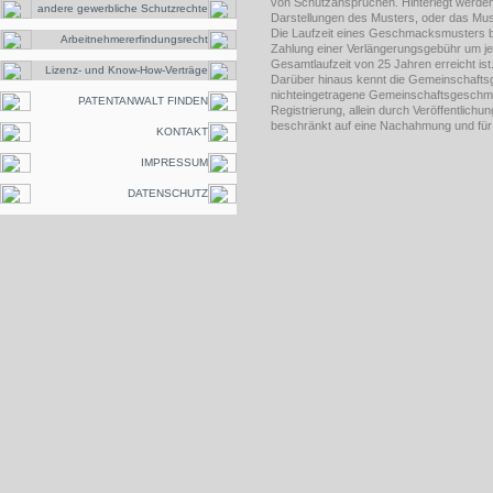
von Schutzansprüchen. Hinterlegt werden
andere gewerbliche Schutzrechte
Darstellungen des Musters, oder das Must
Die Laufzeit eines Geschmacksmusters b
Arbeitnehmererfindungsrecht
Zahlung einer Verlängerungsgebühr um jew
Gesamtlaufzeit von 25 Jahren erreicht ist
Lizenz- und Know-How-Verträge
Darüber hinaus kennt die Gemeinschaf
nichteingetragene Gemeinschaftsgeschm
PATENTANWALT FINDEN
Registrierung, allein durch Veröffentlichu
beschränkt auf eine Nachahmung und für d
KONTAKT
IMPRESSUM
DATENSCHUTZ