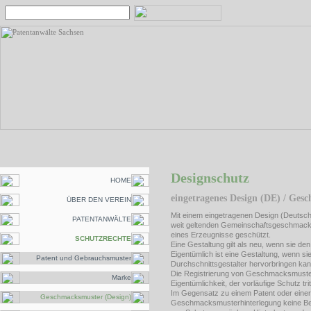
Designschutz
HOME
eingetragenes Design (DE) / Ges
ÜBER DEN VEREIN
Mit einem eingetragenen Design (Deuts
PATENTANWÄLTE
weit geltenden Gemeinschaftsgeschmacks
eines Erzeugnisse geschützt.
SCHUTZRECHTE
Eine Gestaltung gilt als neu, wenn sie den
Eigentümlich ist eine Gestaltung, wenn si
Patent und Gebrauchsmuster
Durchschnittsgestalter hervorbringen kan
Die Registrierung von Geschmacksmuster
Marke
Eigentümlichkeit, der vorläufige Schutz tri
Im Gegensatz zu einem Patent oder eine
Geschmacksmuster (Design)
Geschmacksmusterhinterlegung keine Be